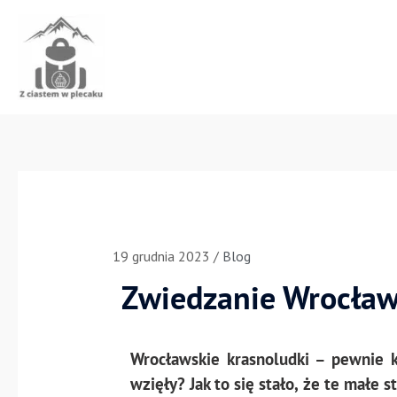
Przejdź
do
treści
19 grudnia 2023
/
Blog
Zwiedzanie Wrocławi
Wrocławskie krasnoludki – pewnie k
wzięły? Jak to się stało, że te małe 