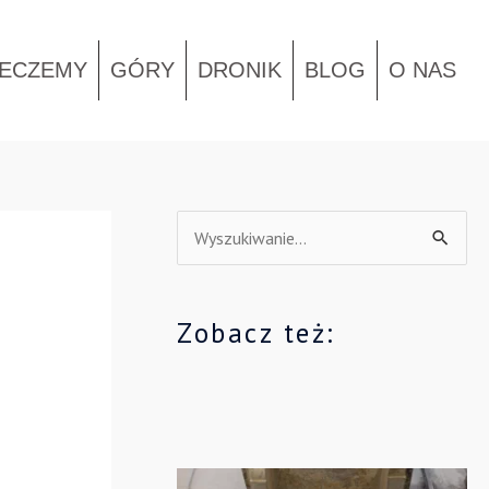
IECZEMY
GÓRY
DRONIK
BLOG
O NAS
S
z
u
Zobacz też:
k
a
j
d
l