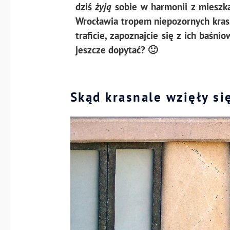
dziś
żyją
sobie w harmonii z mieszk
Wrocławia tropem niepozornych kras
traficie, zapoznajcie się z ich baśni
jeszcze dopytać? 🙂
Skąd krasnale wzięły s