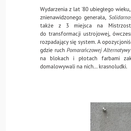
Wydarzenia z lat
’80 ubiegłego wieku
znienawidzonego generała,
Solidarno
także z 3 miejsca na Mistrzo
do
transformacji
ustrojowej
, ówczes
rozpadający się system. A opozycjoniś
gdzie ruch
Pomarańczowej Alternatyw
na blokach i płotach farbami za
domalowywali na nich… krasnoludki.