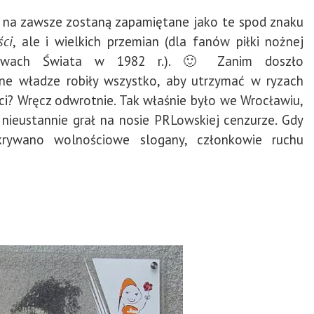
, na zawsze zostaną zapamiętane jako te spod znaku
ści
, ale i wielkich przemian (dla fanów piłki nożnej
stwach Świata w 1982 r.). 🙂 Zanim doszło
ne władze robiły wszystko, aby utrzymać w ryzach
ci? Wręcz odwrotnie. Tak właśnie było w
e Wrocławiu,
y
nieustannie grał na nosie PRLowskiej cenzurze. Gdy
krywano wolnościowe slogany, członkowie ruchu