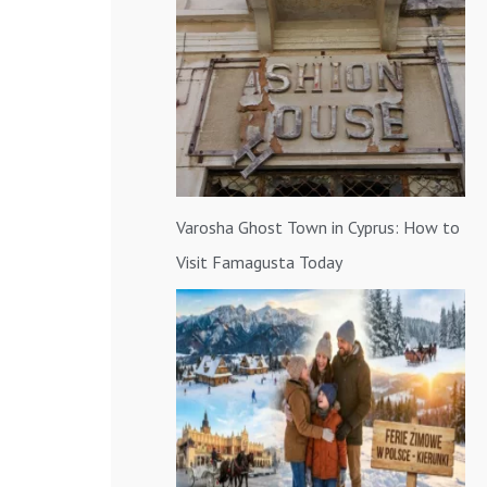
a
:
Varosha Ghost Town in Cyprus: How to
Visit Famagusta Today