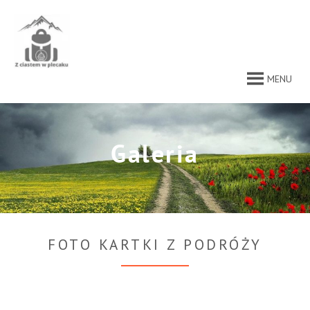
Przejdź
do
treści
MENU
Galeria
FOTO KARTKI Z PODRÓŻY