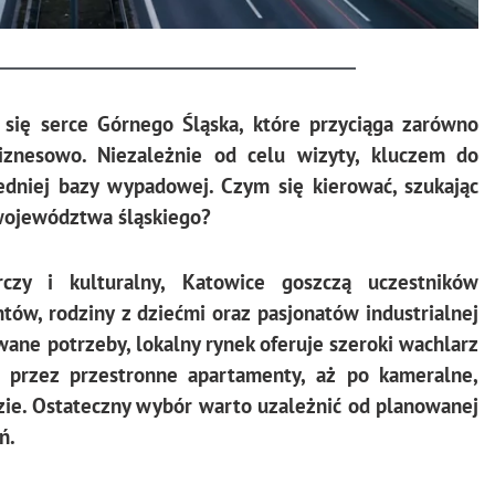
 się serce Górnego Śląska, które przyciąga zarówno
biznesowo. Niezależnie od celu wizyty, kluczem do
dniej bazy wypadowej. Czym się kierować, szukając
 województwa śląskiego?
czy i kulturalny, Katowice goszczą uczestników
ów, rodziny z dziećmi oraz pasjonatów industrialnej
wane potrzeby, lokalny rynek oferuje szeroki wachlarz
 przez przestronne apartamenty, aż po kameralne,
zie. Ostateczny wybór warto uzależnić od planowanej
ń.