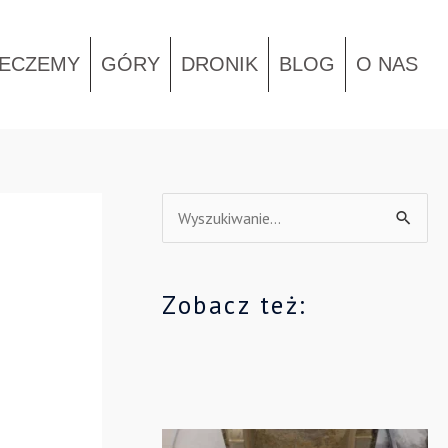
IECZEMY
GÓRY
DRONIK
BLOG
O NAS
S
z
u
Zobacz też:
k
a
j
d
l