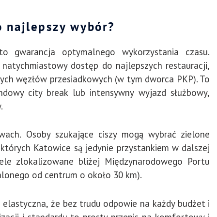
o najlepszy wybór?
to gwarancja optymalnego wykorzystania czasu.
z natychmiastowy dostęp do najlepszych restauracji,
ównych węzłów przesiadkowych (w tym dworca PKP). To
ndowy city break lub intensywny wyjazd służbowy,
.
wach. Osoby szukające ciszy mogą wybrać zielone
a których Katowice są jedynie przystankiem w dalszej
tele zlokalizowane bliżej Międzynarodowego Portu
lonego od centrum o około 30 km).
 elastyczna, że bez trudu odpowie na każdy budżet i
zacji i standardu to prosty przepis na komfortowy i