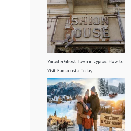
a
:
Varosha Ghost Town in Cyprus: How to
Visit Famagusta Today