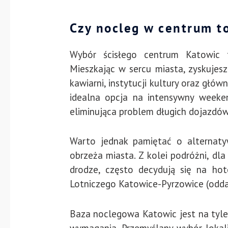
Czy nocleg w centrum t
Wybór ścisłego centrum Katowic 
Mieszkając w sercu miasta, zyskujes
kawiarni, instytucji kultury oraz gł
idealna opcja na intensywny weeke
eliminująca problem długich dojazdów
Warto jednak pamiętać o alternaty
obrzeża miasta. Z kolei podróżni, dl
drodze, często decydują się na ho
Lotniczego Katowice-Pyrzowice (odda
Baza noclegowa Katowic jest na tyle
wymagania. Przemyślany wybór lokali