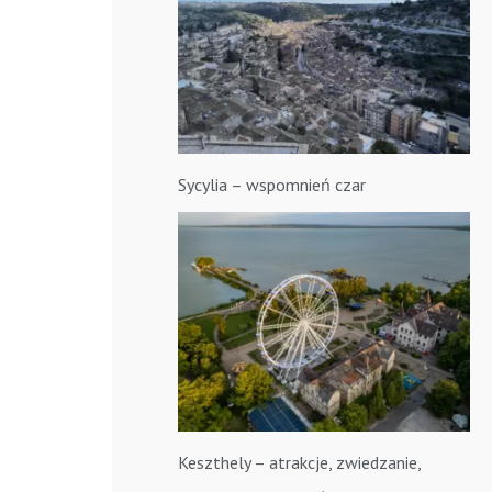
Sycylia – wspomnień czar
Keszthely – atrakcje, zwiedzanie,