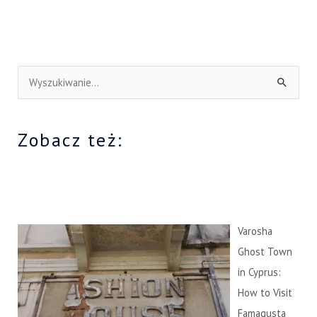
S
z
u
Zobacz też:
k
a
j
d
l
Varosha
a
Ghost Town
:
in Cyprus:
How to Visit
Famagusta