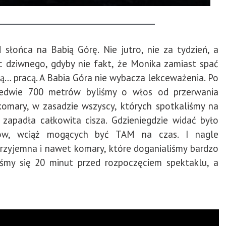
 słońca na Babią Górę. Nie jutro, nie za tydzień, a
ic dziwnego, gdyby nie fakt, że Monika zamiast spać
ą… pracą. A Babia Góra nie wybacza lekceważenia. Po
ledwie 700 metrów byliśmy o włos od przerwania
omary, w zasadzie wszyscy, których spotkaliśmy na
zapadła całkowita cisza. Gdzieniegdzie widać było
urów, wciąż mogących być TAM na czas. I nagle
 przyjemna i nawet komary, które doganialiśmy bardzo
iśmy się 20 minut przed rozpoczęciem spektaklu, a