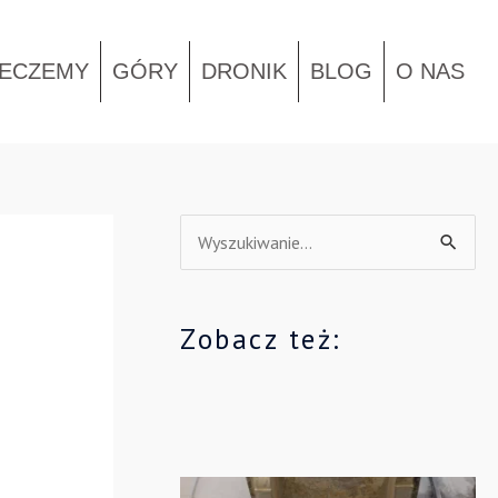
IECZEMY
GÓRY
DRONIK
BLOG
O NAS
S
z
u
Zobacz też:
k
a
j
d
l