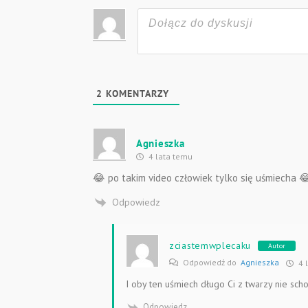
2
KOMENTARZY
Agnieszka
4 lata temu
😂 po takim video człowiek tylko się uśmiecha 
Odpowiedz
zciastemwplecaku
Autor
Odpowiedź do
Agnieszka
4 
I oby ten uśmiech długo Ci z twarzy nie scho
Odpowiedz