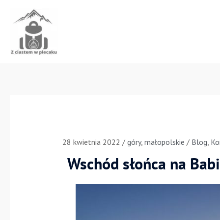
Przejdź
do
treści
28 kwietnia 2022
/
góry
,
małopolskie
/
Blog
,
Ko
Wschód słońca na Babie