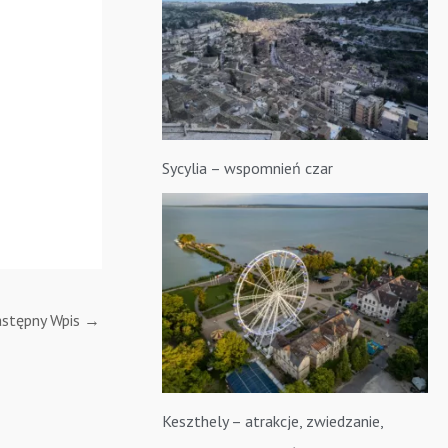
Sycylia – wspomnień czar
stępny Wpis
→
Keszthely – atrakcje, zwiedzanie,