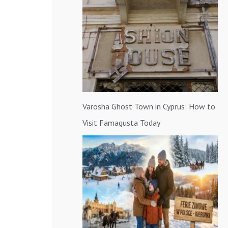
a
:
Varosha Ghost Town in Cyprus: How to
Visit Famagusta Today