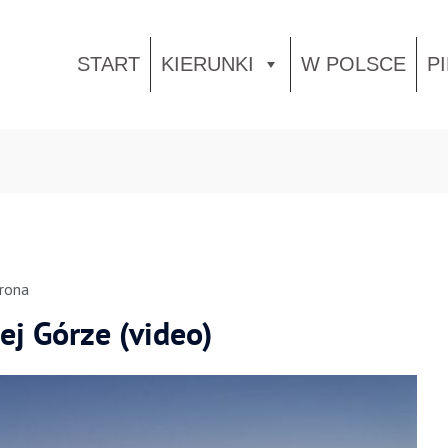
START
KIERUNKI
W POLSCE
P
rona
j Górze (video)