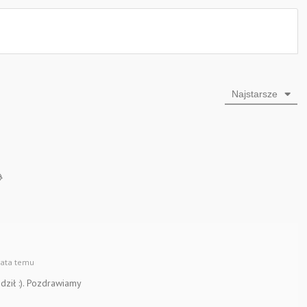
Najstarsze

lata temu
dził :). Pozdrawiamy