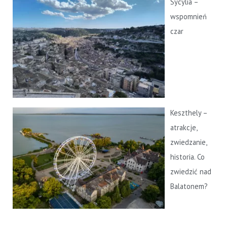
Sycylia –
wspomnień
czar
Keszthely –
atrakcje,
zwiedzanie,
historia. Co
zwiedzić nad
Balatonem?