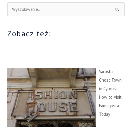
S
z
u
Zobacz też:
k
a
j
d
l
Varosha
a
Ghost Town
:
in Cyprus:
How to Visit
Famagusta
Today