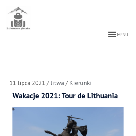
Przejdź
do
treści
MENU
11 lipca 2021
/
litwa
/
Kierunki
Wakacje 2021: Tour de Lithuania