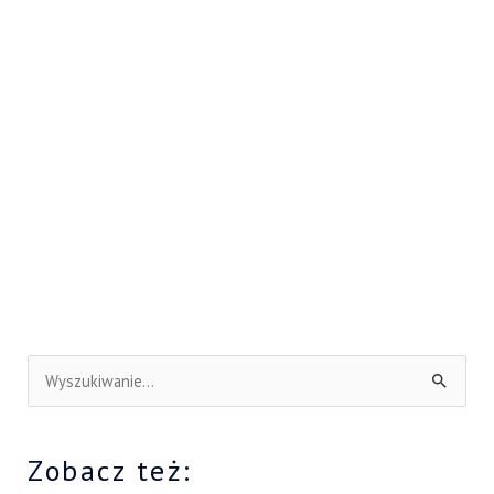
S
z
u
Zobacz też:
k