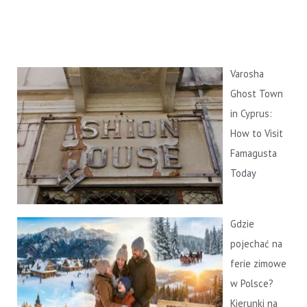
a
j
d
l
Varosha
a
Ghost Town
:
in Cyprus:
How to Visit
Famagusta
Today
Gdzie
pojechać na
ferie zimowe
w Polsce?
Kierunki na