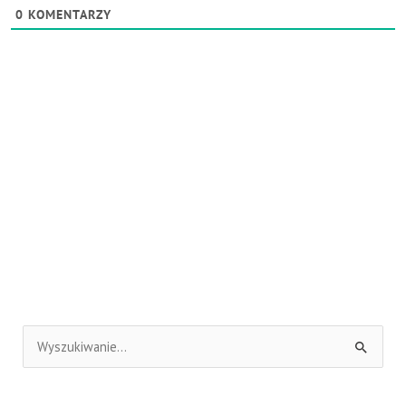
0
KOMENTARZY
S
z
u