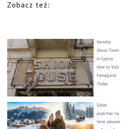
Zobacz też:
k
a
j
d
l
Varosha
a
Ghost Town
:
in Cyprus:
How to Visit
Famagusta
Today
Gdzie
pojechać na
ferie zimowe