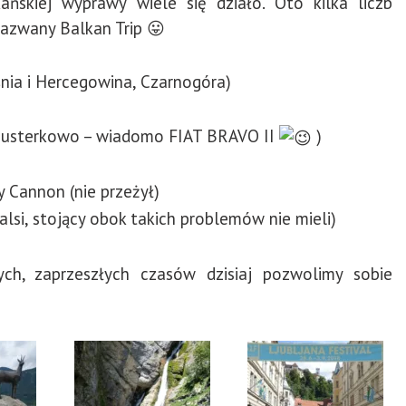
ańskiej wyprawy wiele się działo. Oto kilka liczb
nazwany Balkan Trip 😛
śnia i Hercegowina, Czarnogóra)
zusterkowo – wiadomo FIAT BRAVO II
)
 Cannon (nie przeżył)
lsi, stojący obok takich problemów nie mieli)
h, zaprzeszłych czasów dzisiaj pozwolimy sobie