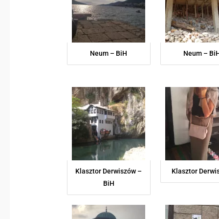
Neum – BiH
Neum – Bi
Klasztor Derwiszów –
Klasztor Derwi
BiH