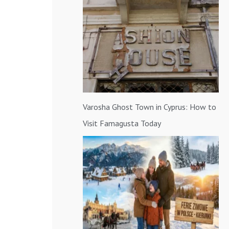
a
:
Varosha Ghost Town in Cyprus: How to
Visit Famagusta Today