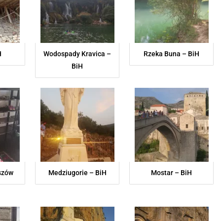
H
Wodospady Kravica –
Rzeka Buna – BiH
BiH
szów
Medziugorie – BiH
Mostar – BiH