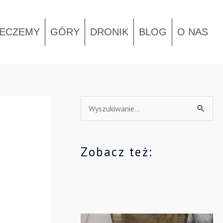
IECZEMY
GÓRY
DRONIK
BLOG
O NAS
S
z
u
Zobacz też:
k
a
j
d
l