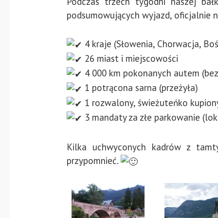
Podczas trzech tygodni naszej bałk
podsumowujących wyjazd, oficjalnie 
4 kraje (Słowenia, Chorwacja, Bo
26 miast i miejscowości
4 000 km pokonanych autem (be
1 potrącona sarna (przeżyła)
1 rozwalony, świeżuteńko kupiony
3 mandaty za złe parkowanie (loka
Kilka uchwyconych kadrów z tamtyc
przypomnieć.