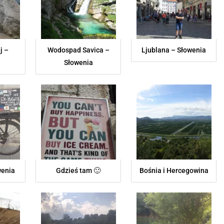
j –
Wodospad Savica –
Ljublana – Słowenia
Słowenia
wenia
Gdzieś tam 🙂
Bośnia i Hercegowina