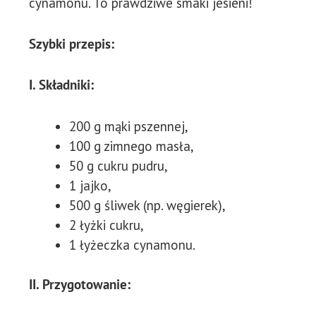
cynamonu. To prawdziwe smaki jesieni!
Szybki przepis:
I. Składniki:
200 g mąki pszennej,
100 g zimnego masła,
50 g cukru pudru,
1 jajko,
500 g śliwek (np. węgierek),
2 łyżki cukru,
1 łyżeczka cynamonu.
II. Przygotowanie: