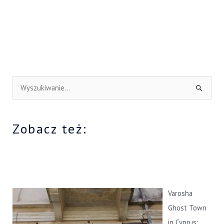
S
z
u
Zobacz też:
k
a
j
d
l
Varosha
a
Ghost Town
:
in Cyprus: