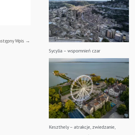
stępny Wpis
→
Sycylia – wspomnień czar
Keszthely – atrakcje, zwiedzanie,