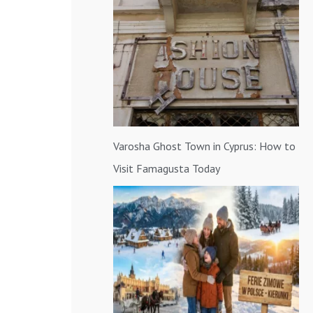
a
:
Varosha Ghost Town in Cyprus: How to
Visit Famagusta Today