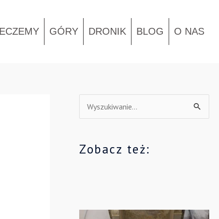
IECZEMY
GÓRY
DRONIK
BLOG
O NAS
S
z
u
Zobacz też:
k
a
j
d
l