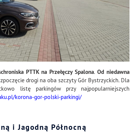
chroniska PTTK na Przełęczy Spalona
.
Od niedawna
zpoczęcie drogi na oba szczyty Gór Bystrzyckich. Dla
owo listę parkingów przy najpopularniejszych
ku.pl/korona-gor-polski-parkingi/
dną i Jagodną Północną