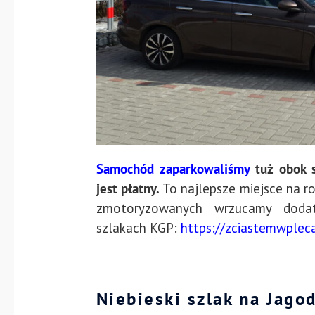
Samochód zaparkowaliśmy
tuż obok s
jest płatny.
To najlepsze miejsce na ro
zmotoryzowanych wrzucamy dodatk
szlakach KGP:
https://zciastemwpleca
Niebieski szlak na Jago