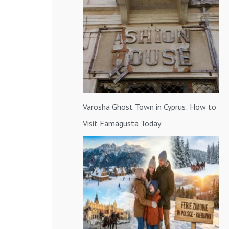
a
:
Varosha Ghost Town in Cyprus: How to
Visit Famagusta Today