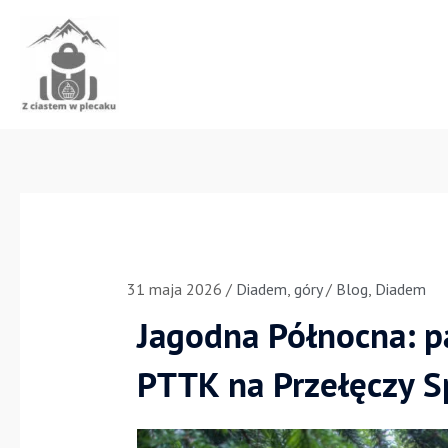
Przejdź
do
treści
31 maja 2026
/
Diadem
,
góry
/
Blog
,
Diadem
Jagodna Północna: pa
PTTK na Przełęczy S