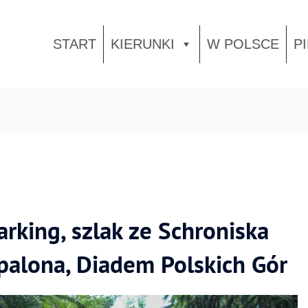
START
KIERUNKI
W POLSCE
P
rking, szlak ze Schroniska
palona, Diadem Polskich Gór