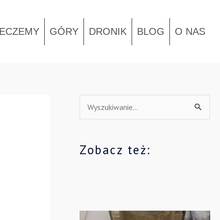
IECZEMY
GÓRY
DRONIK
BLOG
O NAS
S
z
u
Zobacz też:
k
a
j
d
l