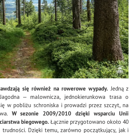
prawdzają się również na rowerowe wypady.
Jedną z
 Jagodna — malownicza, jednokierunkowa trasa o
ię w pobliżu schroniska i prowadzi przez szczyt, na
owa.
W sezonie 2009/2010 dzięki wsparciu Unii
rciarstwa biegowego.
Łącznie przygotowano około 40
trudności. Dzięki temu, zarówno początkujący, jak i