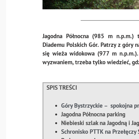
Jagodna Północna (985 m n.p.m.) t
Diademu Polskich Gór. Patrzy z góry na
się wieża widokowa (977 m n.p.m.).
wyzwaniem, trzeba tylko wiedzieć, gdz
SPIS TREŚCI
Góry Bystrzyckie – spokojna p
Jagodna Północna parking
Niebieski szlak na Jagodną i J
Schronisko PTTK na Przełęczy 