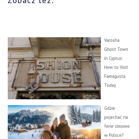
Zobacz też:
k
a
j
d
l
Varosha
a
Ghost Town
:
in Cyprus:
How to Visit
Famagusta
Today
Gdzie
pojechać na
ferie zimowe
w Polsce?