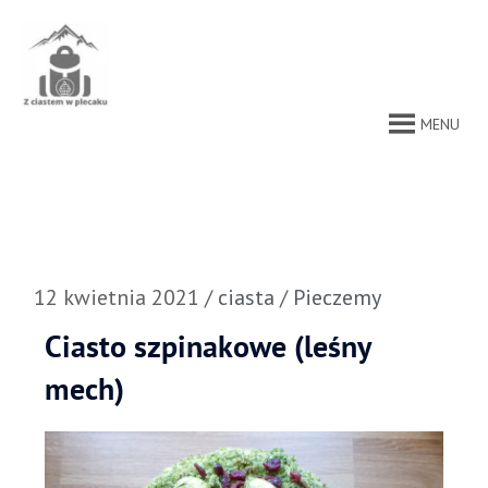
Przejdź
do
treści
MENU
12 kwietnia 2021
/
ciasta
/
Pieczemy
Ciasto szpinakowe (leśny
mech)