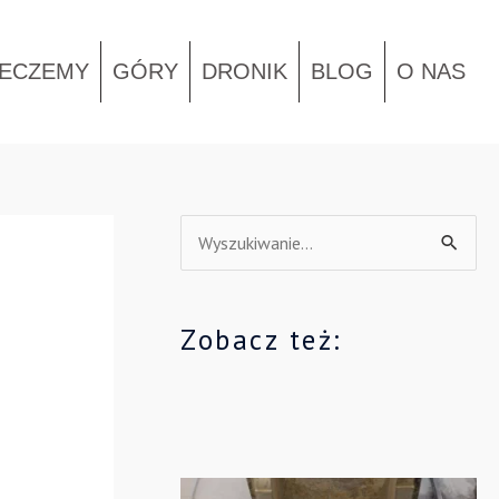
IECZEMY
GÓRY
DRONIK
BLOG
O NAS
S
z
u
Zobacz też:
k
a
j
d
l