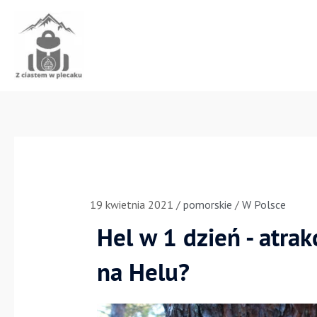
Przejdź
do
treści
19 kwietnia 2021
/
pomorskie
/
W Polsce
Hel w 1 dzień - atrak
na Helu?