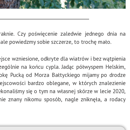
aknie. Czy poświęcenie zaledwie jednego dnia na
ale powiedzmy sobie szczerze, to trochę mało.
sce wzniesione, odkryte dla wiatrów i bez wątpienia
zególnie na końcu cypla. Jadąc półwyspem Helskim,
tokę Pucką od Morza Bałtyckiego mijamy po drodze
 miejscowości bardzo oblegane, w których znalezienie
konaliśmy się o tym na własnej skórze w lecie 2020,
nie znany nikomu sposób, nagle zniknęła, a rodacy