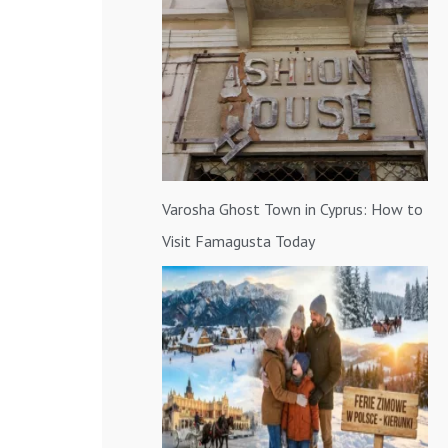
a
:
Varosha Ghost Town in Cyprus: How to
Visit Famagusta Today