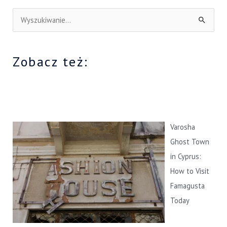
S
z
u
Zobacz też:
k
a
j
d
l
Varosha
a
Ghost Town
:
in Cyprus:
How to Visit
Famagusta
Today